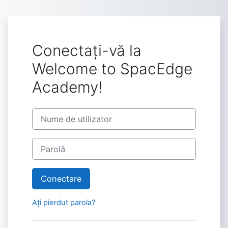
Sari la conţinutul principal
Conectați-vă la
Welcome to SpacEdge
Academy!
Treci peste crearea unui cont nou
Nume de utilizator
Parolă
Conectare
Ați pierdut parola?