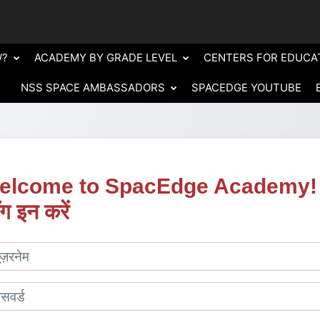
W?
ACADEMY BY GRADE LEVEL
CENTERS FOR EDUCA
NSS SPACE AMBASSADORS
SPACEDGE YOUTUBE
elcome to SpacEdge Academy! म
ग इन करें
p to create new account
नेम
र्ड