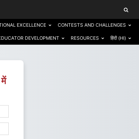
Toggle
TIONAL EXCELLENCE
CONTESTS AND CHALLENGES
EDUCATOR DEVELOPMENT
RESOURCES
हिंदी ‎(HI)‎
ें