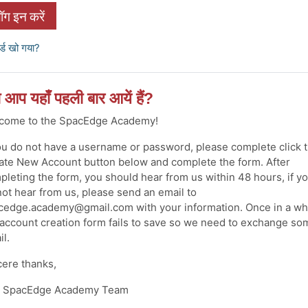
ॉग इन करें
र्ड खो गया?
ा आप यहाँ पहली बार आयें हैं?
come to the SpacEdge Academy!
you do not have a username or password, please complete click 
ate New Account button below and complete the form. After
pleting the form, you should hear from us within 48 hours, if y
not hear from us, please send an email to
cedge.academy@gmail.com with your information. Once in a wh
 account creation form fails to save so we need to exchange so
il.
cere thanks,
 SpacEdge Academy Team