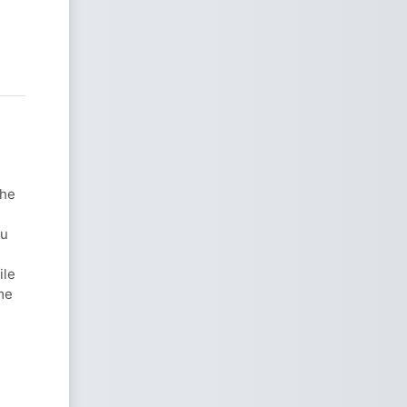
the
ou
ile
me