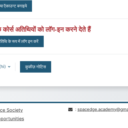
या ऍकाउन्ट बनाइये
 कोर्स अतिथियों को लॉग-इन करने देते हैं
तिथि के रूप में लॉग इन करें
‎(hi)‎
कुकीज़ नोटिस
:
spacedge.academy@gma
ce Society
portunities
.