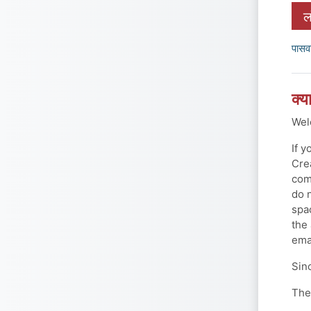
ल
पासव
क्य
Wel
If 
Cre
com
do 
spa
the
ema
Sin
The