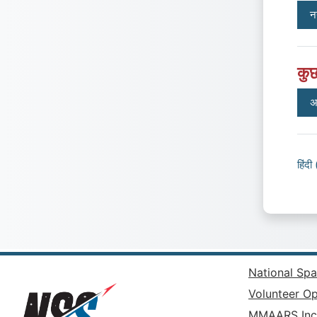
न
कुछ
अ
हिंदी 
National Spa
Volunteer Op
MMAARS Inc