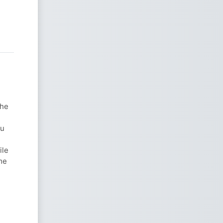
the
ou
ile
me