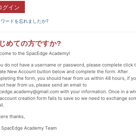
ログイン
スワードを忘れましたか?
じめての方ですか?
come to the SpacEdge Academy!
you do not have a username or password, please complete click 
ate New Account button below and complete the form. After
pleting the form, you should hear from us within 48 hours, if y
not hear from us, please send an email to
cedge.academy@gmail.com with your information. Once in a wh
 account creation form fails to save so we need to exchange so
il.
cere thanks,
 SpacEdge Academy Team