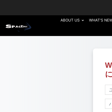
メインコンテンツへスキップする
ABOUT US
WHAT'S NE
W
新
ユ
パ