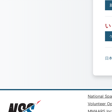
い
日本語
National Spa
Volunteer Op
MMAARS Inc