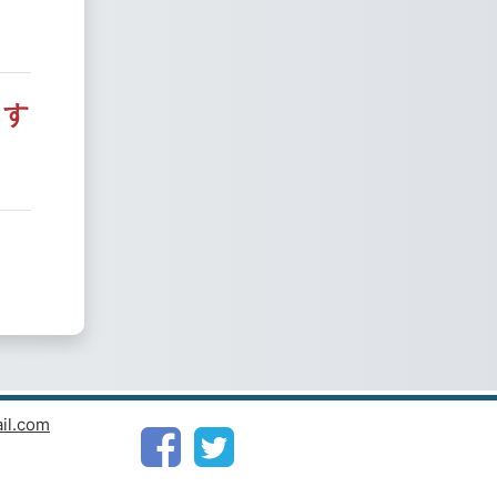
ます
il.com