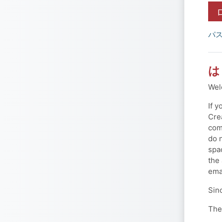
パ
は
Wel
If 
Cre
com
do 
spa
the
ema
Sin
The