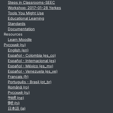
Steps in Classrooms-SEEC
Workshop: 2017-01-28 Yerkes
Tools You Might Use
Educational Learning
Standards
Documentation
Resources
Learn Moodle
Русский ‎(ru)‎
English ‎(en)‎
Español - Colombia ‎(es_co)‎
Español - Internacional ‎(es)‎
Español - México ‎(es_mx)‎
Español - Venezuela ‎(es_ve)‎
Français ‎(fr)‎
Português - Brasil ‎(pt_br)‎
Română ‎(ro)‎
Русский ‎(ru)‎
नेपाली ‎(ne)‎
हिंदी ‎(hi)‎
日本語 ‎(ja)‎