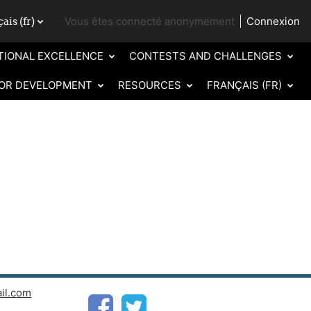
is ‎(fr)‎
Vous êtes connecté anonymement
Connexion
iver la saisie de recherche
TIONAL EXCELLENCE
CONTESTS AND CHALLENGES
OR DEVELOPMENT
RESOURCES
FRANÇAIS ‎(FR)‎
il.com