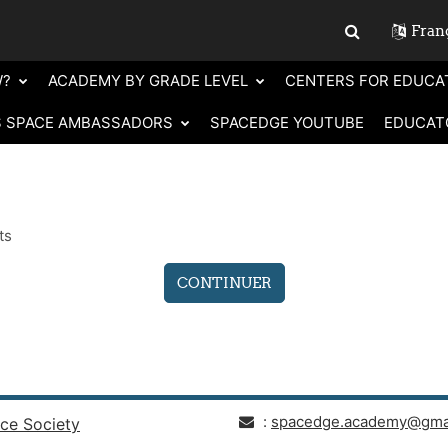
França
Activer/désact
W?
ACADEMY BY GRADE LEVEL
CENTERS FOR EDUCA
S SPACE AMBASSADORS
SPACEDGE YOUTUBE
EDUCAT
ts
CONTINUER
:
spacedge.academy@gma
ce Society